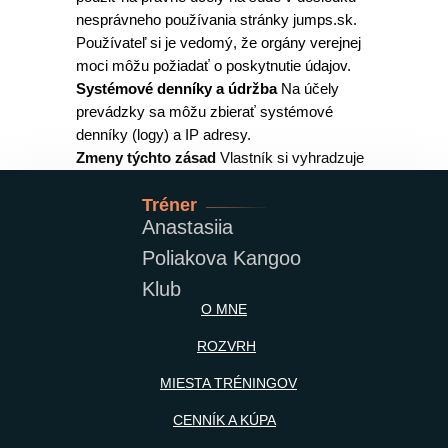
nesprávneho používania stránky jumps.sk.
Používateľ si je vedomý, že orgány verejnej
moci môžu požiadať o poskytnutie údajov.
Systémové denníky a údržba
Na účely
prevádzky sa môžu zbierať systémové
denníky (logy) a IP adresy.
Zmeny týchto zásad
Vlastník si vyhradzuje
právo meniť tieto zásady. Odporúča sa
stránku často kontrolovať (dátum poslednej
Tréner
Anastasiia
úpravy je dole). Pri podstatných zmenách
viazaných na súhlas si Vlastník vyžiada nový
Poliakova Kangoo
súhlas.
Klub
O MNE
📖 Vymedzenie pojmov
ROZVRH
Osobné Údaje:
Akékoľvek informácie
umožňujúce identifikáciu fyzickej
MIESTA TRÉNINGOV
osoby.
CENNÍK A KÚPA
Údaje o používaní:
Informácie