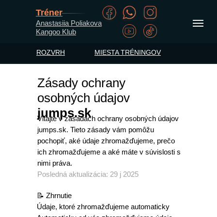
Tréner
Anastasiia Poliakova
Kangoo Klub
ROZVRH
MIESTA TRÉNINGOV
Zásady ochrany
osobných údajov
jumps.sk
Vitajte v zásadách ochrany osobných údajov
jumps.sk. Tieto zásady vám pomôžu
pochopiť, aké údaje zhromažďujeme, prečo
ich zhromažďujeme a aké máte v súvislosti s
nimi práva.
Posledná aktualizácia: 29 j 2025
📝 Zhrnutie
Údaje, ktoré zhromažďujeme automaticky