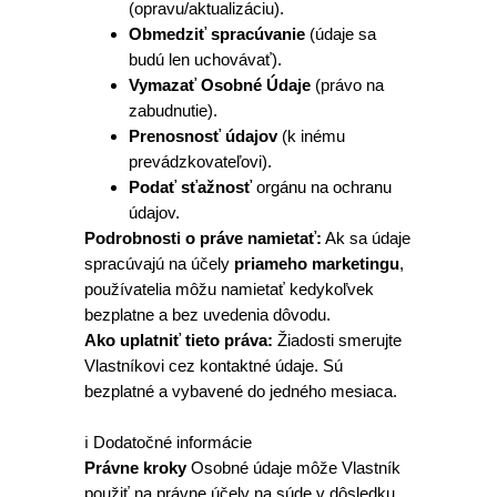
(opravu/aktualizáciu).
Obmedziť spracúvanie
(údaje sa
budú len uchovávať).
Vymazať Osobné Údaje
(právo na
zabudnutie).
Prenosnosť údajov
(k inému
prevádzkovateľovi).
Podať sťažnosť
orgánu na ochranu
údajov.
Podrobnosti o práve namietať:
Ak sa údaje
spracúvajú na účely
priameho marketingu
,
používatelia môžu namietať kedykoľvek
bezplatne a bez uvedenia dôvodu.
Ako uplatniť tieto práva:
Žiadosti smerujte
Vlastníkovi cez kontaktné údaje. Sú
bezplatné a vybavené do jedného mesiaca.
ℹ️ Dodatočné informácie
Právne kroky
Osobné údaje môže Vlastník
použiť na právne účely na súde v dôsledku