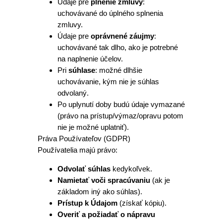
Údaje pre
plnenie zmluvy
:
uchovávané do úplného splnenia
zmluvy.
Údaje pre
oprávnené záujmy
:
uchovávané tak dlho, ako je potrebné
na naplnenie účelov.
Pri
súhlase
: možné dlhšie
uchovávanie, kým nie je súhlas
odvolaný.
Po uplynutí doby budú údaje vymazané
(právo na prístup/výmaz/opravu potom
nie je možné uplatniť).
Práva Používateľov (GDPR)
Používatelia majú právo:
Odvolať súhlas
kedykoľvek.
Namietať voči spracúvaniu
(ak je
základom iný ako súhlas).
Prístup k Údajom
(získať kópiu).
Overiť a požiadať o nápravu