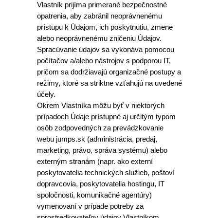
Vlastník prijíma primerané bezpečnostné
opatrenia, aby zabránil neoprávnenému
prístupu k Údajom, ich poskytnutiu, zmene
alebo neoprávnenému zničeniu Údajov.
Spracúvanie údajov sa vykonáva pomocou
počítačov a/alebo nástrojov s podporou IT,
pričom sa dodržiavajú organizačné postupy a
režimy, ktoré sa striktne vzťahujú na uvedené
účely.
Okrem Vlastníka môžu byť v niektorých
prípadoch Údaje prístupné aj určitým typom
osôb zodpovedných za prevádzkovanie
webu jumps.sk (administrácia, predaj,
marketing, právo, správa systému) alebo
externým stranám (napr. ako externí
poskytovatelia technických služieb, poštoví
dopravcovia, poskytovatelia hostingu, IT
spoločnosti, komunikačné agentúry)
vymenovaní v prípade potreby za
sprostredkovateľov údajov Vlastníkom.