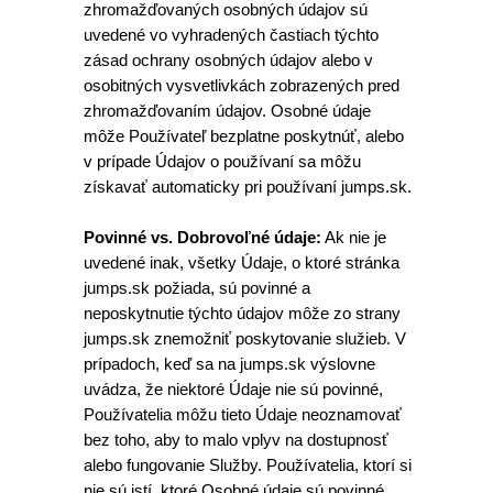
zhromažďovaných osobných údajov sú
uvedené vo vyhradených častiach týchto
zásad ochrany osobných údajov alebo v
osobitných vysvetlivkách zobrazených pred
zhromažďovaním údajov. Osobné údaje
môže Používateľ bezplatne poskytnúť, alebo
v prípade Údajov o používaní sa môžu
získavať automaticky pri používaní jumps.sk.
Povinné vs. Dobrovoľné údaje:
Ak nie je
uvedené inak, všetky Údaje, o ktoré stránka
jumps.sk požiada, sú povinné a
neposkytnutie týchto údajov môže zo strany
jumps.sk znemožniť poskytovanie služieb. V
prípadoch, keď sa na jumps.sk výslovne
uvádza, že niektoré Údaje nie sú povinné,
Používatelia môžu tieto Údaje neoznamovať
bez toho, aby to malo vplyv na dostupnosť
alebo fungovanie Služby. Používatelia, ktorí si
nie sú istí, ktoré Osobné údaje sú povinné,