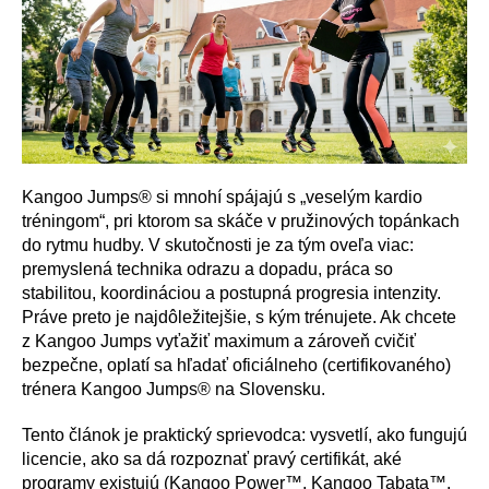
Kangoo Jumps® si mnohí spájajú s „veselým kardio
tréningom“, pri ktorom sa skáče v pružinových topánkach
do rytmu hudby. V skutočnosti je za tým oveľa viac:
premyslená technika odrazu a dopadu, práca so
stabilitou, koordináciou a postupná progresia intenzity.
Práve preto je najdôležitejšie, s kým trénujete. Ak chcete
z Kangoo Jumps vyťažiť maximum a zároveň cvičiť
bezpečne, oplatí sa hľadať oficiálneho (certifikovaného)
trénera Kangoo Jumps® na Slovensku.
Tento článok je praktický sprievodca: vysvetlí, ako fungujú
licencie, ako sa dá rozpoznať pravý certifikát, aké
programy existujú (Kangoo Power™, Kangoo Tabata™,