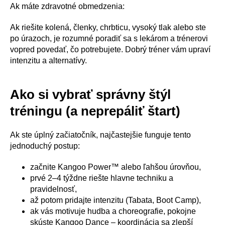
Ak máte zdravotné obmedzenia:
Ak riešite kolená, členky, chrbticu, vysoký tlak alebo ste
po úrazoch, je rozumné poradiť sa s lekárom a trénerovi
vopred povedať, čo potrebujete. Dobrý tréner vám upraví
intenzitu a alternatívy.
Ako si vybrať správny štýl
tréningu (a neprepáliť štart)
Ak ste úplný začiatočník, najčastejšie funguje tento
jednoduchý postup:
začnite Kangoo Power™ alebo ľahšou úrovňou,
prvé 2–4 týždne riešte hlavne techniku a
pravidelnosť,
až potom pridajte intenzitu (Tabata, Boot Camp),
ak vás motivuje hudba a choreografie, pokojne
skúste Kangoo Dance – koordinácia sa zlepší