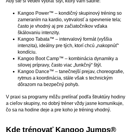
Aby ste si vedeli vybrať štýl, ktorý vám sadne:
Kangoo Power™ – kondičný skupinový tréning so
zameraním na kardio, vytrvalosť a spevnenie tela;
často je vhodný aj pre začiatočníkov vďaka
škálovaniu intenzity.
Kangoo Tabata™ – intervalový formát (vyššia
intenzita), ideálny pre tých, ktorí chcú „nakopnúť“
kondíciu.
Kangoo Boot Camp™ – kombinácia dynamiky a
silovej prípravy, často viac „funkčný“ štýl.
Kangoo Dance™ – tanečnejší prejav, choreografie,
rytmus a koordinácia, stále však s technickým
dôrazom na bezpečný pohyb.
V praxi sa programy môžu prelínať podľa štruktúry hodiny
a cieľov skupiny, no dobrý tréner vždy jasne komunikuje,
čo sa na hodine deje a pre koho je tréning vhodný.
Kde trénovať Kangoo Jumps®