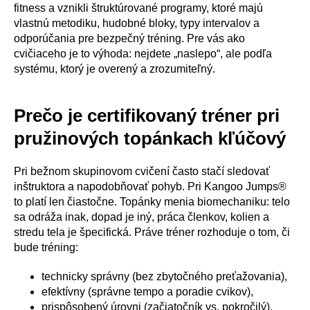
fitness a vznikli štruktúrované programy, ktoré majú
vlastnú metodiku, hudobné bloky, typy intervalov a
odporúčania pre bezpečný tréning. Pre vás ako
cvičiaceho je to výhoda: nejdete „naslepo“, ale podľa
systému, ktorý je overený a zrozumiteľný.
Prečo je certifikovaný tréner pri
pružinových topánkach kľúčový
Pri bežnom skupinovom cvičení často stačí sledovať
inštruktora a napodobňovať pohyb. Pri Kangoo Jumps®
to platí len čiastočne. Topánky menia biomechaniku: telo
sa odráža inak, dopad je iný, práca členkov, kolien a
stredu tela je špecifická. Práve tréner rozhoduje o tom, či
bude tréning:
technicky správny (bez zbytočného preťažovania),
efektívny (správne tempo a poradie cvikov),
prispôsobený úrovni (začiatočník vs. pokročilý),