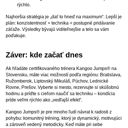
rýchlo.
Najhoršia stratégia je „dať to hneď na maximum“. Lepší je
plán: konzistentnosť + technika + postupné pridávanie
záťaže. Výsledky bývajú viditeľnejšie a telo sa vám
poďakuje.
Záver: kde začať dnes
Ak hľadáte certifikovaného trénera Kangoo Jumps® na
Slovensku, máte viac možností podľa regiónu: Bratislava,
Ružomberok, Liptovský Mikuláš, Púchov, Lednické
Rovne, Prešov. Vyberte si mesto, rezervujte si skúšobnú
hodinu a príďte s cieľom naučiť sa techniku – kondícia
príde veľmi rýchlo ako „vedľajší efekt“.
Kangoo Jumps® je pre mnoho ľudí návrat k radosti z
pohybu: komunitný tréning, ktorý je dynamický, motivujúci
a zároveň vedený metodicky. Keď máte pri sebe