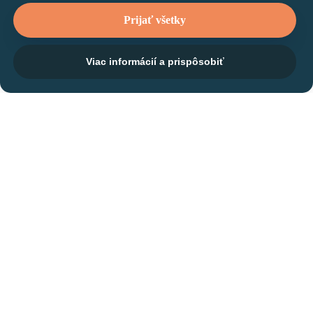
Prijať všetky
Viac informácií a prispôsobiť
Tréner
Anastasiia
Poliakova Kangoo
Klub
O MNE
ROZVRH