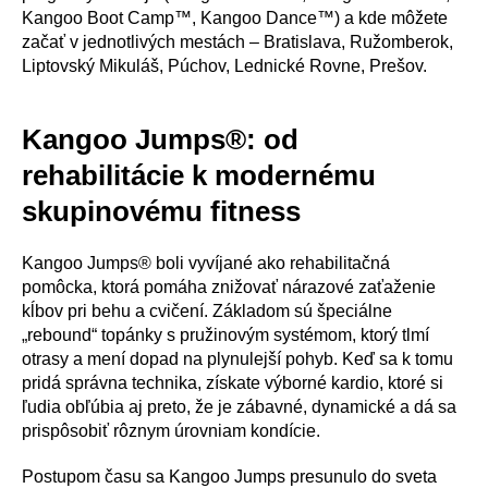
Kangoo Boot Camp™, Kangoo Dance™) a kde môžete
začať v jednotlivých mestách – Bratislava, Ružomberok,
Liptovský Mikuláš, Púchov, Lednické Rovne, Prešov.
Kangoo Jumps®: od
rehabilitácie k modernému
skupinovému fitness
Kangoo Jumps® boli vyvíjané ako rehabilitačná
pomôcka, ktorá pomáha znižovať nárazové zaťaženie
kĺbov pri behu a cvičení. Základom sú špeciálne
„rebound“ topánky s pružinovým systémom, ktorý tlmí
otrasy a mení dopad na plynulejší pohyb. Keď sa k tomu
pridá správna technika, získate výborné kardio, ktoré si
ľudia obľúbia aj preto, že je zábavné, dynamické a dá sa
prispôsobiť rôznym úrovniam kondície.
Postupom času sa Kangoo Jumps presunulo do sveta