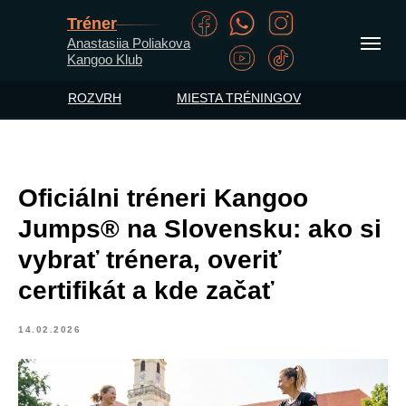
Tréner
Anastasiia Poliakova
Kangoo Klub
ROZVRH
MIESTA TRÉNINGOV
Oficiálni tréneri Kangoo
Jumps® na Slovensku: ako si
vybrať trénera, overiť
certifikát a kde začať
14.02.2026