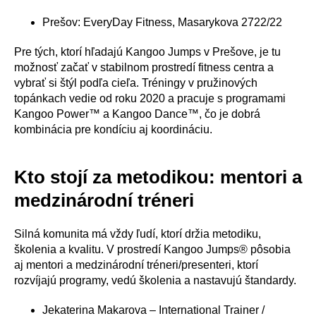
Prešov: EveryDay Fitness, Masarykova 2722/22
Pre tých, ktorí hľadajú Kangoo Jumps v Prešove, je tu
možnosť začať v stabilnom prostredí fitness centra a
vybrať si štýl podľa cieľa. Tréningy v pružinových
topánkach vedie od roku 2020 a pracuje s programami
Kangoo Power™ a Kangoo Dance™, čo je dobrá
kombinácia pre kondíciu aj koordináciu.
Kto stojí za metodikou: mentori a
medzinárodní tréneri
Silná komunita má vždy ľudí, ktorí držia metodiku,
školenia a kvalitu. V prostredí Kangoo Jumps® pôsobia
aj mentori a medzinárodní tréneri/presenteri, ktorí
rozvíjajú programy, vedú školenia a nastavujú štandardy.
Jekaterina Makarova – International Trainer /