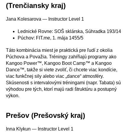
(Trenčiansky kraj)
Jana Kolesarova — Instructor Level 1
Lednické Rovne: SOŠ sklárska, Súhradka 193/14
Púchov: FIT.me, 1. mája 1455/5
Táto kombinácia miest je praktická pre ľudí z okolia
Púchova a Považia. Tréningy zahŕňajú programy ako
Kangoo Power™, Kangoo Boot Camp™ a Kangoo
Dance™, takže si viete zvoliť, či chcete viac kondície,
viac funkčnej sily alebo viac „dance“ atmosféry.
Skúsenosti s intervalovými tréningami (napr. Tabata) sú
výhodou pre tých, ktorí majú radi štruktúru a postupný
výkon.
Prešov (Prešovský kraj)
Inna Klykun — Instructor Level 1