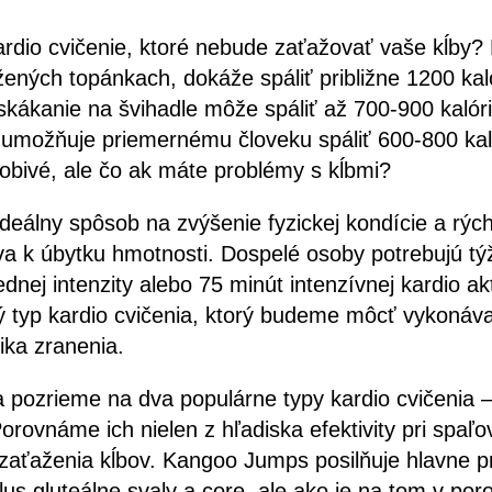
ardio cvičenie, ktoré nebude zaťažovať vaše kĺby
ených topánkach, dokáže spáliť približne 1200 kaló
 skákanie na švihadle môže spáliť až 700-900 kalóri
 umožňuje priemernému človeku spáliť 600-800 kaló
sobivé, ale čo ak máte problémy s kĺbmi?
 ideálny spôsob na zvýšenie fyzickej kondície a rýc
ieva k úbytku hmotnosti. Dospelé osoby potrebujú 
rednej intenzity alebo 75 minút intenzívnej kardio akt
ký typ kardio cvičenia, ktorý budeme môcť vykonáv
zika zranenia.
 pozrieme na dva populárne typy kardio cvičenia –
ovnáme ich nielen z hľadiska efektivity pri spaľova
zaťaženia kĺbov. Kangoo Jumps posilňuje hlavne 
lus gluteálne svaly a core, ale ako je na tom v por