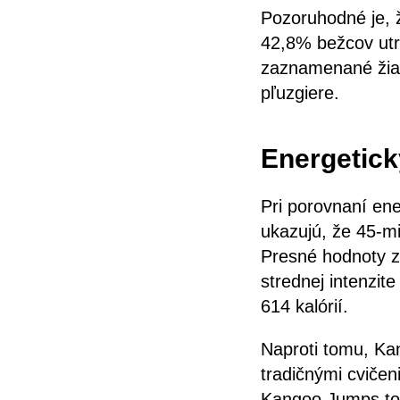
Pozoruhodné je, 
42,8% bežcov utr
zaznamenané žiad
pľuzgiere.
Energetický
Pri porovnaní ene
ukazujú, že 45-mi
Presné hodnoty zá
strednej intenzite
614 kalórií.
Naproti tomu, Ka
tradičnými cvičen
Kangoo Jumps topá