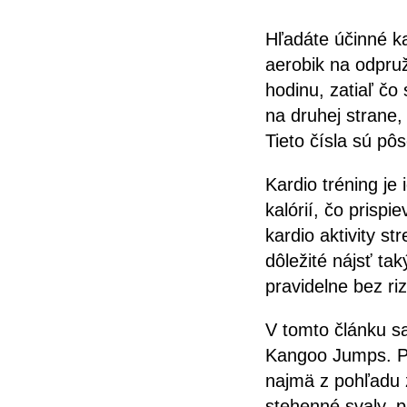
Hľadáte účinné k
aerobik na odpruž
hodinu, zatiaľ čo
na druhej strane,
Tieto čísla sú pô
Kardio tréning je
kalórií, čo prisp
kardio aktivity st
dôležité nájsť ta
pravidelne bez ri
V tomto článku sa
Kangoo Jumps. Por
najmä z pohľadu 
stehenné svaly, p