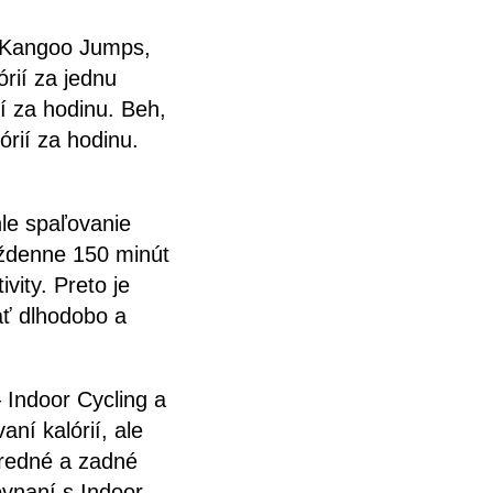
? Kangoo Jumps,
rií za jednu
í za hodinu. Beh,
rií za hodinu.
hle spaľovanie
týždenne 150 minút
ivity. Preto je
ať dlhodobo a
 Indoor Cycling a
ní kalórií, ale
predné a zadné
ovnaní s Indoor