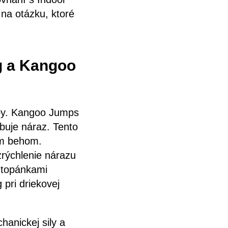
na otázku, ktoré
g a Kangoo
ĺby. Kangoo Jumps
buje náraz. Tento
ým behom.
zrýchlenie nárazu
s topánkami
 pri driekovej
anickej sily a