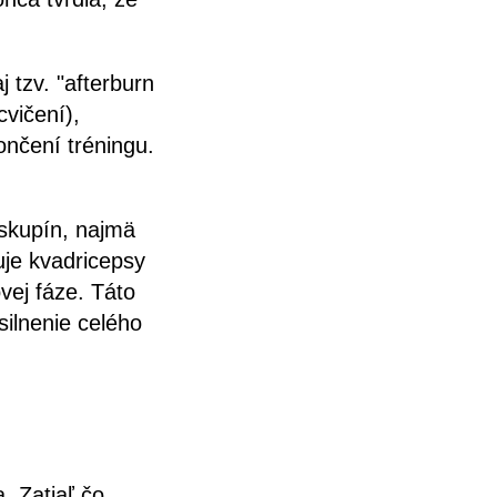
 tzv. "afterburn
vičení),
ončení tréningu.
 skupín, najmä
uje kvadricepsy
vej fáze. Táto
silnenie celého
. Zatiaľ čo