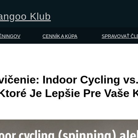
Kangoo Klub
RÉNINGOV
CENNÍK A KÚPA
SPRAVOVAŤ ČL
vičenie: Indoor Cycling v
Ktoré Je Lepšie Pre Vaše 