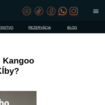
ENSTVO
REZERVÁCIA
BLOG
s. Kangoo
Kĺby?