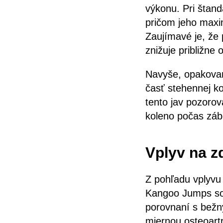
výkonu. Pri štand
pričom jeho max
Zaujímavé je, že 
znižuje približne 
Navyše, opakovan
časť stehennej ko
tento jav pozorov
koleno počas záb
Vplyv na z
Z pohľadu vplyvu 
Kangoo Jumps so 
porovnaní s bežn
miernou osteoartr