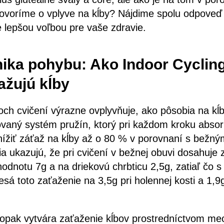
ovoríme o vplyve na kĺby? Nájdime spolu odpoveď 
je lepšou voľbou pre vaše zdravie.
ika pohybu: Ako Indoor Cyclin
žujú kĺby
ch cvičení výrazne ovplyvňuje, ako pôsobia na k
ovaný systém pružín, ktorý pri každom kroku absor
ížiť záťaž na kĺby až o 80 % v porovnaní s bežn
 ukazujú, že pri cvičení v bežnej obuvi dosahuje 
odnotu 7g a na driekovú chrbticu 2,5g, zatiaľ čo 
á toto zaťaženie na 3,5g pri holennej kosti a 1,9g
opak vytvára zaťaženie kĺbov prostredníctvom mech