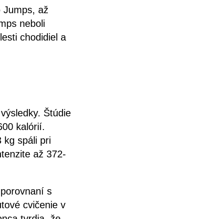
o Jumps, až
mps neboli
sti chodidiel a
 výsledky. Štúdie
00 kalórií.
kg spáli pri
ntenzite až 372-
 porovnaní s
tové cvičenie v
nca tvrdia, že