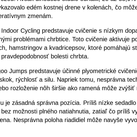
azovalo edém kostnej drene v kolenách, čo môže
neratívnym zmenám.
 Indoor Cycling predstavuje cvičenie s nízkym dop
ými problémami chrbtice. Toto cvičenie aktivuje p
ch, hamstringov a kvadricepsov, ktoré pomáhajú st
ú pravdepodobnosť bolesti chrbta.
o Jumps predstavuje účinné plyometrické cvičeni
 skok, rýchlosť a silu. Napriek tomu, nesprávna tec
ebo rozloženie nôh širšie ako ramená môže zvýšiť r
gu je zásadná správna pozícia. Príliš nízke sedadlo
bez možnosti plného natiahnutia, zatiaľ čo príliš 
ena. Nesprávna poloha riadidiel môže navyše vyvol