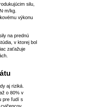
odukujúcim silu,
N·m/kg.
celkovému výkonu
ily na prednú
údia, v ktorej bol
iac zaťažuje
ách.
átu
y aj riziká.
 až o 80% v
 pre ľudí s
 cvičencov