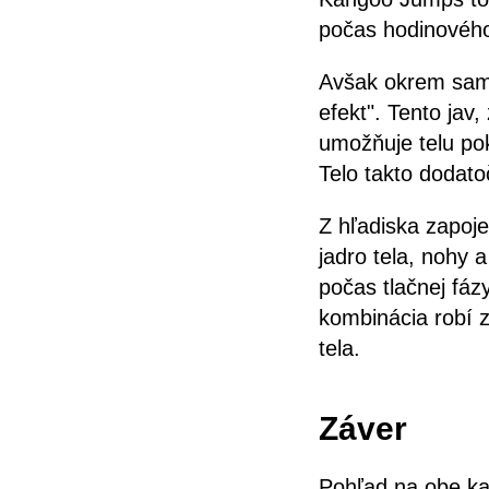
počas hodinového 
Avšak okrem samot
efekt". Tento ja
umožňuje telu pok
Telo takto dodato
Z hľadiska zapoj
jadro tela, nohy 
počas tlačnej fáz
kombinácia robí z
tela.
Záver
Pohľad na obe kar