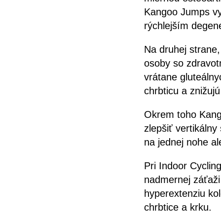
Kangoo Jumps vyk
rýchlejším dege
Na druhej strane,
osoby so zdravotn
vrátane gluteálny
chrbticu a znižuj
Okrem toho Kango
zlepšiť vertikálny
na jednej nohe al
Pri Indoor Cyclin
nadmernej záťaži 
hyperextenziu kol
chrbtice a krku.