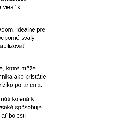
 viesť k
adom, ideálne pre
odporné svaly
abilizovať
e, ktoré môže
hnika ako pristátie
iziko poranenia.
 núti kolená k
vysoké spôsobuje
ať bolesti