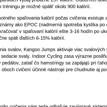
tréningu je možné spáliť okolo 900 kalórií.
ného spaľovania kalórií počas cvičenia existuje aj
v, známy ako EPOC (nadmerná spotreba kyslíka po c
račovať v spaľovaní kalórií ešte 3-16 hodín po uk
čne spáli ďalších 6-15% kalórií.
enia svalov, Kangoo Jumps aktivuje viac svalových
a sedacie svaly. Indoor Cycling zasa výrazne posilň
y pedálov, zatiaľ čo hamstringy sa zapájajú pri ťaho
 oboch cvičení účinné nástroje pre chudnutie aj po
dio cvičenia nám teda odhaľuje zaujímavé zistenia