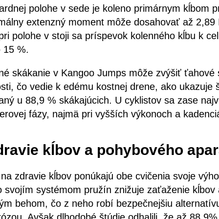
ardnej polohe v sede je koleno primárnym kĺbom pr
imálny extenzný moment môže dosahovať až 2,89 
pri polohe v stoji sa príspevok kolenného kĺbu k 
o 15 %.
é skákanie v Kangoo Jumps môže zvýšiť ťahové s
sti, čo vedie k edému kostnej drene, ako ukazuje št
aný u 88,9 % skákajúcich. U cyklistov sa zase najv
erovej fázy, najmä pri vyšších výkonoch a kadenci
dravie kĺbov a pohybového apar
na zdravie kĺbov ponúkajú obe cvičenia svoje výhod
svojím systémom pružín znižuje zaťaženie kĺbov
ým behom, čo z neho robí bezpečnejšiu alternatívu
ózou. Avšak dlhodobé štúdie odhalili, že až 88,9%