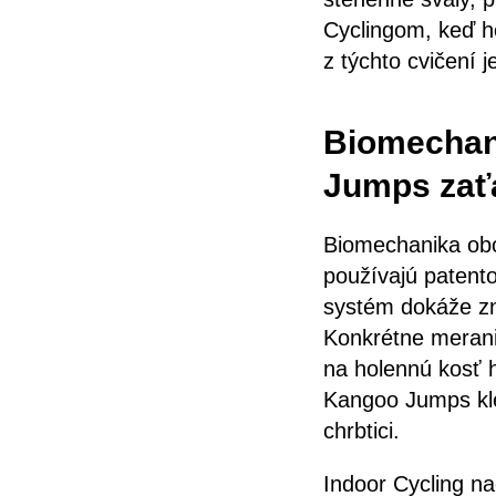
Cyclingom, keď h
z týchto cvičení 
Biomechan
Jumps zaťa
Biomechanika obo
používajú patent
systém dokáže zn
Konkrétne merania
na holennú kosť h
Kangoo Jumps kles
chrbtici.
Indoor Cycling na