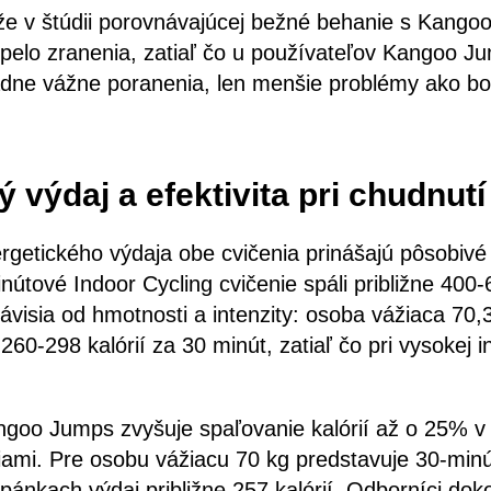
že v štúdii porovnávajúcej bežné behanie s Kango
pelo zranenia, zatiaľ čo u používateľov Kangoo Ju
ne vážne poranenia, len menšie problémy ako bole
 výdaj a efektivita pri chudnutí
rgetického výdaja obe cvičenia prinášajú pôsobivé
nútové Indoor Cycling cvičenie spáli približne 400-6
visia od hmotnosti a intenzity: osoba vážiaca 70,3 
 260-298 kalórií za 30 minút, zatiaľ čo pri vysokej i
ngoo Jumps zvyšuje spaľovanie kalórií až o 25% v
iami. Pre osobu vážiacu 70 kg predstavuje 30-minú
nkach výdaj približne 257 kalórií. Odborníci doko