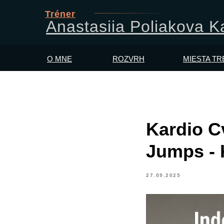
Tréner
Anastasiia Poliakova 
O MNE
ROZVRH
MIESTA T
Kardio C
Jumps - 
27.09.2025