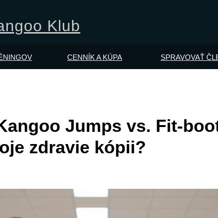
Kangoo Klub
RÉNINGOV
CENNÍK A KÚPA
SPRAVOVAŤ ČL
Kangoo Jumps vs. Fit-boots
oje zdravie kópii?