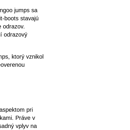
angoo jumps sa
t-boots stavajú
e odrazov.
ší odrazový
ps, ktorý vznikol
neoverenou
aspektom pri
kami. Práve v
ásadný vplyv na