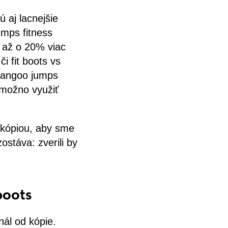
 aj lacnejšie
umps fitness
e až o 20% viac
i fit boots vs
kangoo jumps
g možno využiť
 kópiou, aby sme
zostáva: zverili by
boots
ál od kópie.