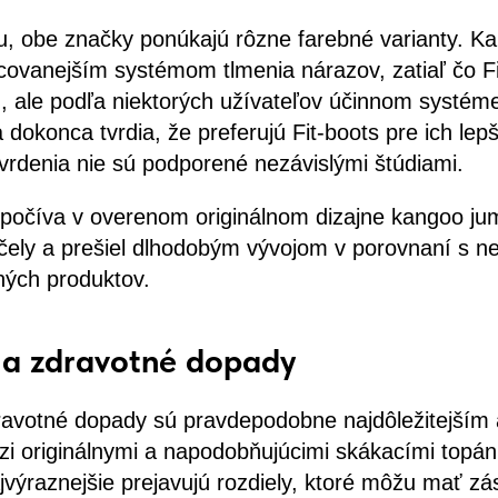
nu, obe značky ponúkajú rôzne farebné varianty. K
covanejším systémom tlmenia nárazov, zatiaľ čo Fi
 ale podľa niektorých užívateľov účinnom systém
a dokonca tvrdia, že preferujú Fit-boots pre ich lep
tvrdenia nie sú podporené nezávislými štúdiami.
spočíva v overenom originálnom dizajne kangoo jum
čely a prešiel dlhodobým vývojom v porovnaní s 
ných produktov.
 a zdravotné dopady
avotné dopady sú pravdepodobne najdôležitejším 
i originálnymi a napodobňujúcimi skákacími topán
najvýraznejšie prejavujú rozdiely, ktoré môžu mať z