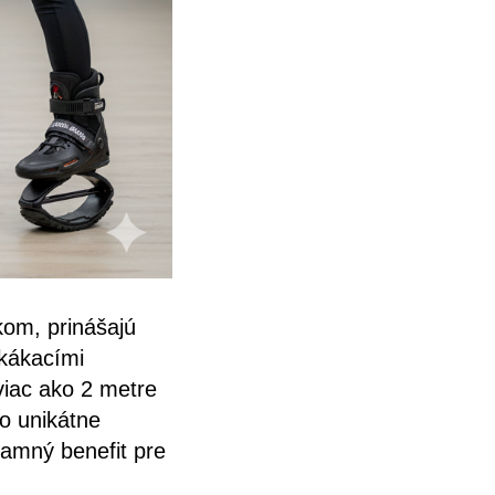
om, prinášajú
kákacími
iac ako 2 metre
to unikátne
namný benefit pre