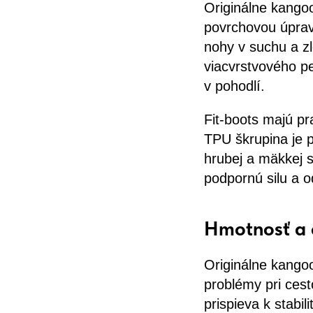
Originálne kango
povrchovou úprav
nohy v suchu a zl
viacvrstvového pe
v pohodlí.
Fit-boots majú pr
TPU škrupina je 
hrubej a mäkkej 
podpornú silu a od
Hmotnosť a 
Originálne kango
problémy pri cest
prispieva k stabi