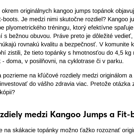
 okrem originálnych kangoo jumps topánok objavujú
it-boots. Je medzi nimi skutočne rozdiel? Kangoo j
pe plyometrického tréningu, ktorý efektívne spaľuj
í s bežnou obuvou. Práve preto je dôležité vedieť, č
úkajú rovnakú kvalitu a bezpečnosť. V komunite 
hí zistili, že tieto topánky s hmotnosťou do 4,5 k
- doma, v posilňovni, na cyklotrase či v parku.
a pozrieme na kľúčové rozdiely medzi originálom a
atí investovať do vášho zdravia viac. Pretože otázka 
kópii?
zdiely medzi Kangoo Jumps a Fit-
e na skákacie topánky možno ťažko rozoznať origin