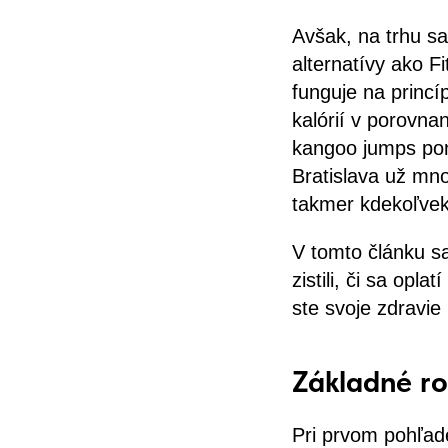
Avšak, na trhu sa
alternatívy ako F
funguje na princí
kalórií v porovnan
kangoo jumps pon
Bratislava už mno
takmer kdekoľvek 
V tomto článku s
zistili, či sa opl
ste svoje zdravie 
Základné ro
Pri prvom pohľad