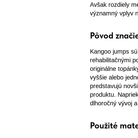
Avšak rozdiely m
významný vplyv n
Pôvod značie
Kangoo jumps sú 
rehabilitačnými p
originálne topán
vyššie alebo jed
predstavujú novši
produktu. Naprie
dlhoročný vývoj a
Použité mate