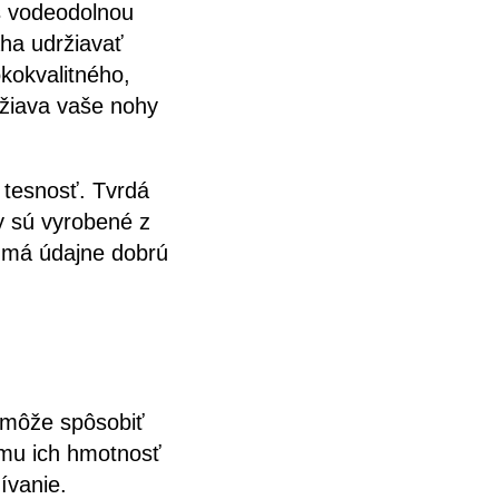
s vodeodolnou
ha udržiavať
okokvalitného,
ržiava vaše nohy
 tesnosť. Tvrdá
y sú vyrobené z
a má údajne dobrú
 môže spôsobiť
tomu ich hmotnosť
ívanie.