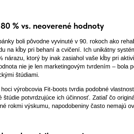
 80 % vs. neoverené hodnoty
ánky boli pôvodne vyvinuté v 90. rokoch ako reha
u na kĺby pri behaní a cvičení. Ich unikátny systé
 nárazu, ktorý by inak zasiahol vaše kĺby pri akti
dnota nie je len marketingovým tvrdením – bola p
ckými štúdiami.
 hoci výrobcovia Fit-boots tvrdia podobné vlastnost
 štúdie potvrdzujúce ich účinnosť. Zatiaľ čo origi
ené rokmi výskumu, napodobeniny často nemajú o