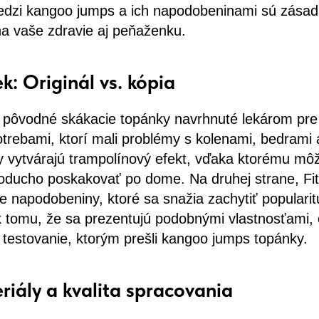
edzi kangoo jumps a ich napodobeninami sú zása
a vaše zdravie aj peňaženku.
k: Originál vs. kópia
pôvodné skákacie topánky navrhnuté lekárom pre 
otrebami, ktorí mali problémy s kolenami, bedrami 
ky vytvárajú trampolínový efekt, vďaka ktorému mô
noducho poskakovať po dome. Na druhej strane, Fi
e napodobeniny, ktoré sa snažia zachytiť popularit
k tomu, že sa prezentujú podobnými vlastnosťami,
 testovanie, ktorým prešli kangoo jumps topánky.
riály a kvalita spracovania