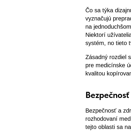
Čo sa týka dizaj
vyznačujú prepra
na jednoduchšom,
Niektorí užívateli
systém, no tieto 
Zásadný rozdiel 
pre medicínske ú
kvalitou kopírova
Bezpečnosť
Bezpečnosť a zdr
rozhodovaní medz
tejto oblasti sa 