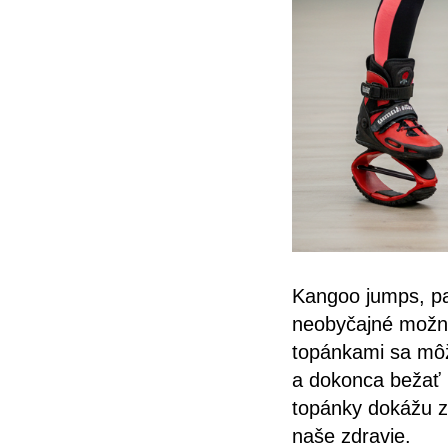
Kangoo jumps, p
neobyčajné možno
topánkami sa môž
a dokonca bežať r
topánky dokážu z
naše zdravie.