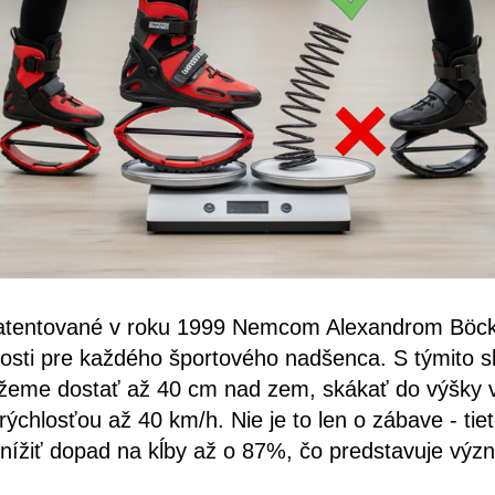
atentované v roku 1999 Nemcom Alexandrom Böck
sti pre každého športového nadšenca. S týmito s
eme dostať až 40 cm nad zem, skákať do výšky v
ýchlosťou až 40 km/h. Nie je to len o zábave - tie
nížiť dopad na kĺby až o 87%, čo predstavuje výz