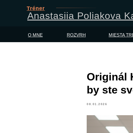
Tréner
Anastasiia Poliakova 
O MNE
ROZVRH
MIESTA T
Originál 
by ste sv
08.01.2026