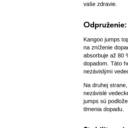
vaše zdravie.
Odpruženie:
Kangoo jumps top
na zníženie dopad
absorbuje až 80 %
dopadom. Táto ho
nezávislými vede
Na druhej strane,
nezávislé vedecké
jumps sú podlož
tlmenia dopadu.