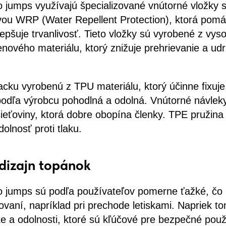
o jumps využívajú špecializované vnútorné vložky 
ou WRP (Water Repellent Protection), ktorá pomá
epšuje trvanlivosť. Tieto vložky sú vyrobené z vys
nového materiálu, ktorý znižuje prehrievanie a ud
acku vyrobenú z TPU materiálu, ktorý účinne fixuje
podľa výrobcu pohodlná a odolná. Vnútorné návlek
sieťoviny, ktorá dobre obopína členky. TPE pružin
olnosť proti tlaku.
dizajn topánok
o jumps sú podľa používateľov pomerne ťažké, čo
ovaní, napríklad pri prechode letiskami. Napriek 
lite a odolnosti, ktoré sú kľúčové pre bezpečné použ