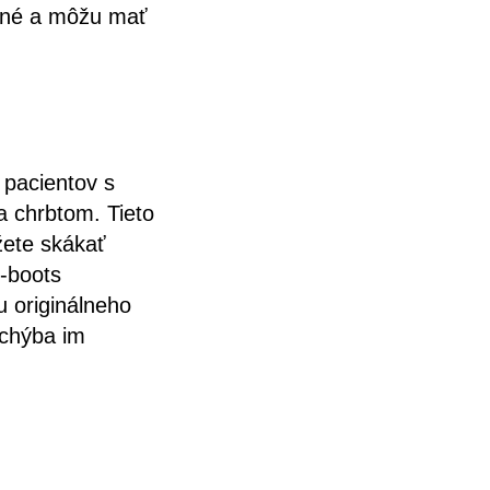
dné a môžu mať
pacientov s
a chrbtom. Tieto
žete skákať
t-boots
u originálneho
 chýba im