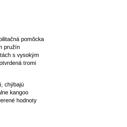
bilitačná pomôcka
m pružín
vitách s vysokým
otvrdená tromi
i, chýbajú
nálne kangoo
verené hodnoty