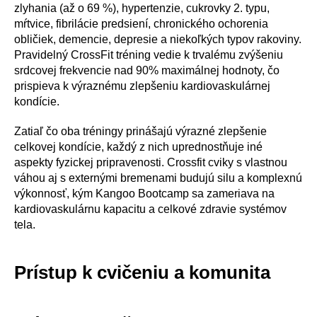
zlyhania (až o 69 %), hypertenzie, cukrovky 2. typu,
mŕtvice, fibrilácie predsiení, chronického ochorenia
obličiek, demencie, depresie a niekoľkých typov rakoviny.
Pravidelný CrossFit tréning vedie k trvalému zvýšeniu
srdcovej frekvencie nad 90% maximálnej hodnoty, čo
prispieva k výraznému zlepšeniu kardiovaskulárnej
kondície.
Zatiaľ čo oba tréningy prinášajú výrazné zlepšenie
celkovej kondície, každý z nich uprednostňuje iné
aspekty fyzickej pripravenosti. Crossfit cviky s vlastnou
váhou aj s externými bremenami budujú silu a komplexnú
výkonnosť, kým Kangoo Bootcamp sa zameriava na
kardiovaskulárnu kapacitu a celkové zdravie systémov
tela.
Prístup k cvičeniu a komunita