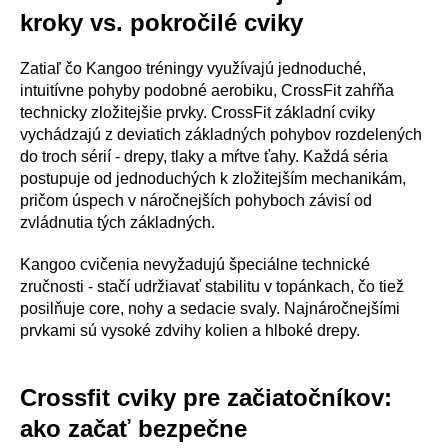
kroky vs. pokročilé cviky
Zatiaľ čo Kangoo tréningy využívajú jednoduché,
intuitívne pohyby podobné aerobiku, CrossFit zahŕňa
technicky zložitejšie prvky. CrossFit základní cviky
vychádzajú z deviatich základných pohybov rozdelených
do troch sérií - drepy, tlaky a mŕtve ťahy. Každá séria
postupuje od jednoduchých k zložitejším mechanikám,
pričom úspech v náročnejších pohyboch závisí od
zvládnutia tých základných.
Kangoo cvičenia nevyžadujú špeciálne technické
zručnosti - stačí udržiavať stabilitu v topánkach, čo tiež
posilňuje core, nohy a sedacie svaly. Najnáročnejšími
prvkami sú vysoké zdvihy kolien a hlboké drepy.
Crossfit cviky pre začiatočníkov:
ako začať bezpečne