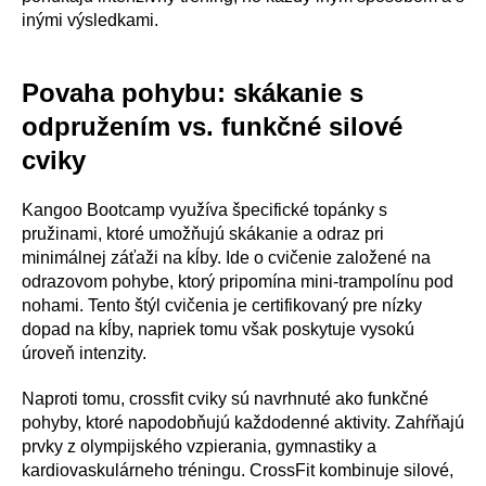
inými výsledkami.
Povaha pohybu: skákanie s
odpružením vs. funkčné silové
cviky
Kangoo Bootcamp využíva špecifické topánky s
pružinami, ktoré umožňujú skákanie a odraz pri
minimálnej záťaži na kĺby. Ide o cvičenie založené na
odrazovom pohybe, ktorý pripomína mini-trampolínu pod
nohami. Tento štýl cvičenia je certifikovaný pre nízky
dopad na kĺby, napriek tomu však poskytuje vysokú
úroveň intenzity.
Naproti tomu, crossfit cviky sú navrhnuté ako funkčné
pohyby, ktoré napodobňujú každodenné aktivity. Zahŕňajú
prvky z olympijského vzpierania, gymnastiky a
kardiovaskulárneho tréningu. CrossFit kombinuje silové,