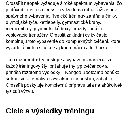
CrossFit naopak vyžaduje široké spektrum vybavenia, čo
je dôvod, prečo sa crossfit cviky doma robia ťažšie bez
správneho vybavenia. Typické tréningy zahŕňajú činky,
olympijské tyče, kettlebelly, gymnastické kruhy,
medicimbaly, plyometrické boxy, hrazdy, laná či
veslovacie trenažéry. Crossfit základní cviky často
kombinujú toto vybavenie do komplexných cvičení, ktoré
vyžadujú nielen silu, ale aj koordináciu a techniku.
Táto rôznorodosť v prístupe a vybavení znamená, že
každý tréningový štýl priťahuje iný typ cvičencov a
prináša rozdielne výsledky – Kangoo Bootcamp ponúka
šetrnejšiu alternatívu s vysokou účinnosťou, zatiaľ čo
CrossFit poskytuje komplexnú prípravu tela na akúkoľvek
fyzickú výzvu.
Ciele a výsledky tréningu