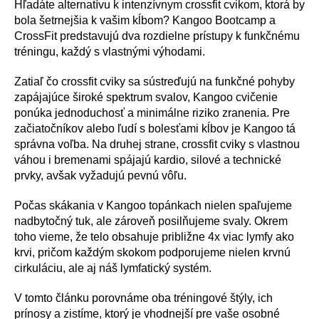
Hľadáte alternatívu k intenzívnym crossfit cvikom, ktorá by
bola šetrnejšia k vašim kĺbom? Kangoo Bootcamp a
CrossFit predstavujú dva rozdielne prístupy k funkčnému
tréningu, každý s vlastnými výhodami.
Zatiaľ čo crossfit cviky sa sústreďujú na funkčné pohyby
zapájajúce široké spektrum svalov, Kangoo cvičenie
ponúka jednoduchosť a minimálne riziko zranenia. Pre
začiatočníkov alebo ľudí s bolesťami kĺbov je Kangoo tá
správna voľba. Na druhej strane, crossfit cviky s vlastnou
váhou i bremenami spájajú kardio, silové a technické
prvky, avšak vyžadujú pevnú vôľu.
Počas skákania v Kangoo topánkach nielen spaľujeme
nadbytočný tuk, ale zároveň posilňujeme svaly. Okrem
toho vieme, že telo obsahuje približne 4x viac lymfy ako
krvi, pričom každým skokom podporujeme nielen krvnú
cirkuláciu, ale aj náš lymfatický systém.
V tomto článku porovnáme oba tréningové štýly, ich
prínosy a zistíme, ktorý je vhodnejší pre vaše osobné