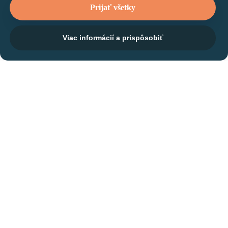
Prijať všetky
Viac informácií a prispôsobiť
Tréner
Anastasiia
Poliakova Kangoo
Klub
O MNE
ROZVRH