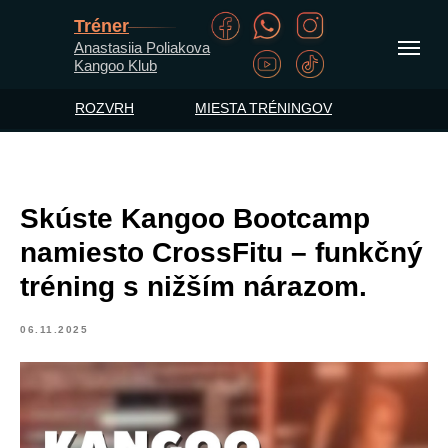
Tréner
Anastasiia Poliakova
Kangoo Klub
ROZVRH
MIESTA TRÉNINGOV
Skúste Kangoo Bootcamp
namiesto CrossFitu – funkčný
tréning s nižším nárazom.
06.11.2025