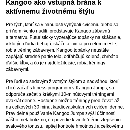
Kangoo ako vstupná brána k
aktívnemu životnému štýlu
Pre tých, ktorí sa v minulosti vyhýbali cvičeniu alebo sa
pri ňom rýchlo nudili, predstavuje Kangoo zábavnú
alternatívu. Futuristicky vyzerajúce topánky na skákanie,
v ktorých ľudia behajú, skáču a cvičia po celom meste,
robia tréning zábavným. Kangoo topánky neustále
zapájajú stredné partie tela, odľahčujú kolená, chrbát a
ďalšie kĺby, a čo je najdôležitejšie, robia tréningy
zábavnými.
Pre ľudí so sedavým životným štýlom a nadváhou, ktorí
chcú začať s fitness programom v Kangoo Jumps, sa
odporúča začať s krátkymi 10-minútovými tréningami
dvakrát denne. Postupne možno tréningy predlžovať až
na celkových 30 minút kardiovaskulárnych cvičení denne.
Pravidelné používanie Kangoo Jumps zvýši účinnosť
vášho metabolizmu, čo povedie k viditeľnému zlepšeniu
svalového tonusu, lepšej kontrole hmotnosti a celkovému