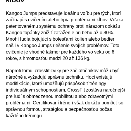
Kangoo Jumps predstavuje ideálnu voľbu pre tých, ktorí
začínajú s cvičením alebo trpia problémami kĺbov. Vďaka
patentovanému systému ochrany proti nárazom dokážu
Kangoo topánky znížiť zaťaženie pri behu až o 80%.
Mnohí ľudia bojujúci s bolesťami kolien alebo bedier
našli v Kangoo Jumps riešenie svojich problémov. Toto
cvičenie je vhodné takmer pre každého vo veku od 6
rokov, s hmotnosťou medzi 20 až 136 kg.
Naproti tomu, crossfit cviky pre začiatočníkov môžu byť
náročné a vyžadujú správnu techniku. Hoci existujú
modifikácie, ktoré umožňujú prispôsobiť tréningy
individuálnym schopnostiam, CrossFit zostáva náročnejší
pre ľudí s obmedzenou mobilitou alebo zdravotnými
problémami. Certifikovaní tréneri však dokážu pomôcť so
správnou formou, stratégiou a bezpečnosťou počas
každého tréningu.