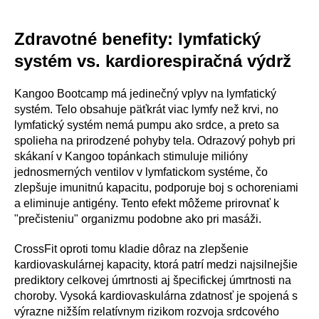
Zdravotné benefity: lymfatický
systém vs. kardiorespiračná výdrž
Kangoo Bootcamp má jedinečný vplyv na lymfatický
systém. Telo obsahuje päťkrát viac lymfy než krvi, no
lymfatický systém nemá pumpu ako srdce, a preto sa
spolieha na prirodzené pohyby tela. Odrazový pohyb pri
skákaní v Kangoo topánkach stimuluje milióny
jednosmerných ventilov v lymfatickom systéme, čo
zlepšuje imunitnú kapacitu, podporuje boj s ochoreniami
a eliminuje antigény. Tento efekt môžeme prirovnať k
"prečisteniu" organizmu podobne ako pri masáži.
CrossFit oproti tomu kladie dôraz na zlepšenie
kardiovaskulárnej kapacity, ktorá patrí medzi najsilnejšie
prediktory celkovej úmrtnosti aj špecifickej úmrtnosti na
choroby. Vysoká kardiovaskulárna zdatnosť je spojená s
výrazne nižším relatívnym rizikom rozvoja srdcového