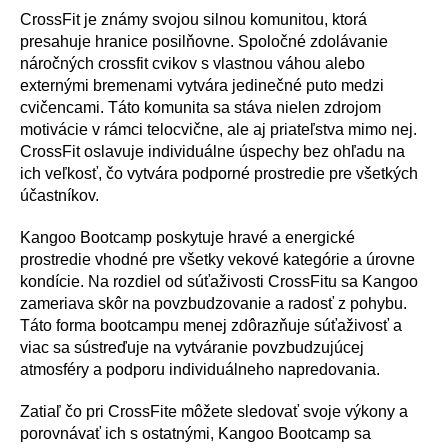
CrossFit je známy svojou silnou komunitou, ktorá
presahuje hranice posilňovne. Spoločné zdolávanie
náročných crossfit cvikov s vlastnou váhou alebo
externými bremenami vytvára jedinečné puto medzi
cvičencami. Táto komunita sa stáva nielen zdrojom
motivácie v rámci telocvične, ale aj priateľstva mimo nej.
CrossFit oslavuje individuálne úspechy bez ohľadu na
ich veľkosť, čo vytvára podporné prostredie pre všetkých
účastníkov.
Kangoo Bootcamp poskytuje hravé a energické
prostredie vhodné pre všetky vekové kategórie a úrovne
kondície. Na rozdiel od súťaživosti CrossFitu sa Kangoo
zameriava skôr na povzbudzovanie a radosť z pohybu.
Táto forma bootcampu menej zdôrazňuje súťaživosť a
viac sa sústreďuje na vytváranie povzbudzujúcej
atmosféry a podporu individuálneho napredovania.
Zatiaľ čo pri CrossFite môžete sledovať svoje výkony a
porovnávať ich s ostatnými, Kangoo Bootcamp sa