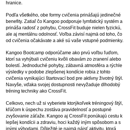
hranice.
Podľa všetkého, obe formy cvičenia prinášajú jedinečné
benefity. Zatiaľ čo Kangoo podporuje lymfatický systém a
prináša radosť z pohybu, CrossFit buduje nielen fyzickú,
ale aj mentálnu odolnosť. Voľba závisí najmä od toho, čo
od cvičenia očakávate a aké sú vaše vstupné podmienky.
Kangoo Bootcamp odporúčame ako prvú voľbu ľuďom,
ktorí sa vyhýbali cvičeniu kvôli obavám zo zranení alebo
bolestí. Jednoduché pohyby, zábavná atmosféra a rýchle
výsledky v podobe zlepšenej kondície robia z tohto
cvičenia vynikajúci štartovací bod pre aktívny životný štýl.
Navyše, vďaka svojej dostupnosti nevyžaduje dlhodobý
tréning techniky ako CrossFit.
Celkovo, nech už si vyberiete ktorýkoľvek tréningový štýl,
kľúčom k úspechu zostáva pravidelnosť a postupné
zvyšovanie záťaže. Kangoo aj CrossFit ponúkajú cestu k
lepšej kondícii a zdraviu, hoci každý iným spôsobom a s
inými výhodami. Dôležité je najmä nájsť aktivitu, ktorá