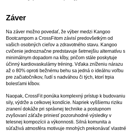
Záver
Na záver možno povedať, že výber medzi Kangoo
Bootcampom a CrossFitom závisí predovšetkým od
vašich osobných cieľov a zdravotného stavu. Kangoo
cvičenie jednoznačne predstavuje šetrnejšiu alternatívu s
minimálnym dopadom na kĺby, pričom stále poskytuje
účinný kardiovaskulárny tréning. Vďaka zníženiu nárazu
až o 80% oproti bežnému behu sa jedná o ideálnu voľbu
pre začiatočníkov, ľudí s nadváhou či tých, ktorí trpia
bolesťami kĺbov.
Naopak, CrossFit ponúka komplexný prístup k budovaniu
sily, výdrže a celkovej kondície. Napriek vyššiemu riziku
zranení dokáže pri správnej technike a postupnom
zvyšovaní záťaže priniesť pozoruhodné výsledky v
telesnej kompozícii a výkonnosti. Silná komunita a
súťaživá atmosféra motivuje mnohých prekonávať vlastné