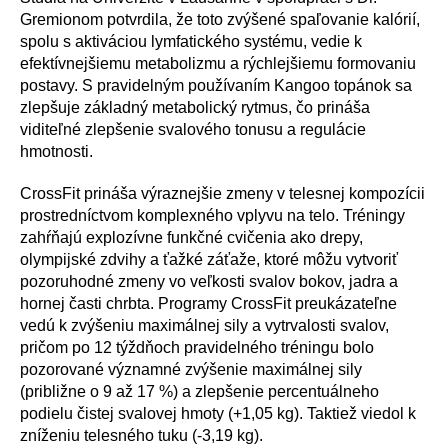
Gremionom potvrdila, že toto zvýšené spaľovanie kalórií,
spolu s aktiváciou lymfatického systému, vedie k
efektívnejšiemu metabolizmu a rýchlejšiemu formovaniu
postavy. S pravidelným používaním Kangoo topánok sa
zlepšuje základný metabolický rytmus, čo prináša
viditeľné zlepšenie svalového tonusu a regulácie
hmotnosti.
CrossFit prináša výraznejšie zmeny v telesnej kompozícii
prostredníctvom komplexného vplyvu na telo. Tréningy
zahŕňajú explozívne funkčné cvičenia ako drepy,
olympijské zdvihy a ťažké záťaže, ktoré môžu vytvoriť
pozoruhodné zmeny vo veľkosti svalov bokov, jadra a
hornej časti chrbta. Programy CrossFit preukázateľne
vedú k zvýšeniu maximálnej sily a vytrvalosti svalov,
pričom po 12 týždňoch pravidelného tréningu bolo
pozorované významné zvýšenie maximálnej sily
(približne o 9 až 17 %) a zlepšenie percentuálneho
podielu čistej svalovej hmoty (+1,05 kg). Taktiež viedol k
zníženiu telesného tuku (-3,19 kg).