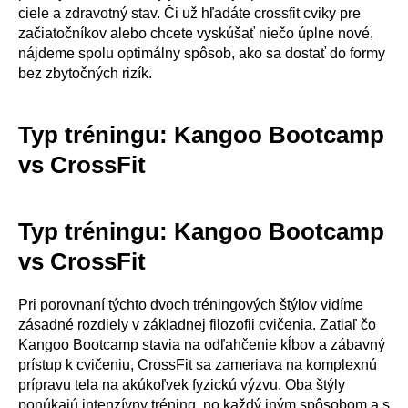
ciele a zdravotný stav. Či už hľadáte crossfit cviky pre
začiatočníkov alebo chcete vyskúšať niečo úplne nové,
nájdeme spolu optimálny spôsob, ako sa dostať do formy
bez zbytočných rizík.
Typ tréningu: Kangoo Bootcamp
vs CrossFit
Typ tréningu: Kangoo Bootcamp
vs CrossFit
Pri porovnaní týchto dvoch tréningových štýlov vidíme
zásadné rozdiely v základnej filozofii cvičenia. Zatiaľ čo
Kangoo Bootcamp stavia na odľahčenie kĺbov a zábavný
prístup k cvičeniu, CrossFit sa zameriava na komplexnú
prípravu tela na akúkoľvek fyzickú výzvu. Oba štýly
ponúkajú intenzívny tréning, no každý iným spôsobom a s