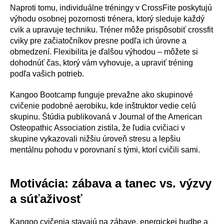
Naproti tomu, individuálne tréningy v CrossFite poskytujú
výhodu osobnej pozornosti trénera, ktorý sleduje každý
cvik a upravuje techniku. Tréner môže prispôsobiť crossfit
cviky pre začiatočníkov presne podľa ich úrovne a
obmedzení. Flexibilita je ďalšou výhodou – môžete si
dohodnúť čas, ktorý vám vyhovuje, a upraviť tréning
podľa vašich potrieb.
Kangoo Bootcamp funguje prevažne ako skupinové
cvičenie podobné aerobiku, kde inštruktor vedie celú
skupinu. Štúdia publikovaná v Journal of the American
Osteopathic Association zistila, že ľudia cvičiaci v
skupine vykazovali nižšiu úroveň stresu a lepšiu
mentálnu pohodu v porovnaní s tými, ktorí cvičili sami.
Motivácia: zábava a tanec vs. výzvy
a súťaživosť
Kangoo cvičenia stavajú na zábave, energickej hudbe a