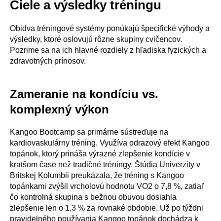
Ciele a výsledky tréningu
Obidva tréningové systémy ponúkajú špecifické výhody a
výsledky, ktoré oslovujú rôzne skupiny cvičencov.
Pozrime sa na ich hlavné rozdiely z hľadiska fyzických a
zdravotných prínosov.
Zameranie na kondíciu vs.
komplexný výkon
Kangoo Bootcamp sa primárne sústreďuje na
kardiovaskulárny tréning. Využíva odrazový efekt Kangoo
topánok, ktorý prináša výrazné zlepšenie kondície v
kratšom čase než tradičné tréningy. Štúdia Univerzity v
Britskej Kolumbii preukázala, že tréning s Kangoo
topánkami zvýšil vrcholovú hodnotu VO2 o 7,8 %, zatiaľ
čo kontrolná skupina s bežnou obuvou dosiahla
zlepšenie len o 1,3 % za rovnaké obdobie. Už po týždni
pravidelného používania Kangoo topánok dochádza k