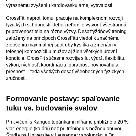
výraznému zvýšeniu kardiovaskulárnej vytrvalosti.
CrossFit, naproti tomu, pracuje na komplexnom rozvoji
fyzických schopností. Jeho cieľom je vytvoriť všestrannú
pripravenosť tela na rôzne výzvy. Desaťtýždňový tréning
založený na princípoch CrossFitu viedol k značnému
zlepšeniu maximálnej spotreby kyslíka a zmenám v
telesnej kompozícii u mužov aj žien všetkých úrovní
kondície. CrossFit súčasne rozvíja silu, výdrž, flexibilitu,
výkon, rýchlosť, koordináciu, obratnosť, rovnováhu a
presnosť – teda všetkých desať všeobecných fyzických
zručností.
Formovanie postavy: spaľovanie
tuku vs. budovanie svalov
Pri cvičení s Kangoo topánkami míňame približne o 20 %
viac energie (kalórií) než pri tréningu s bežnou obuvou.
Štúdia na Univerzite v Lausanne v spolupráci s Dr.