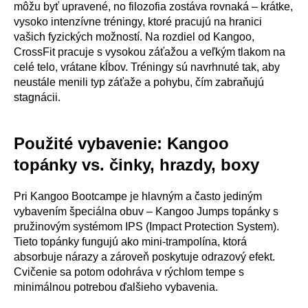
môžu byť upravené, no filozofia zostáva rovnaká – krátke,
vysoko intenzívne tréningy, ktoré pracujú na hranici
vašich fyzických možností. Na rozdiel od Kangoo,
CrossFit pracuje s vysokou záťažou a veľkým tlakom na
celé telo, vrátane kĺbov. Tréningy sú navrhnuté tak, aby
neustále menili typ záťaže a pohybu, čím zabraňujú
stagnácii.
Použité vybavenie: Kangoo
topánky vs. činky, hrazdy, boxy
Pri Kangoo Bootcampe je hlavným a často jediným
vybavením špeciálna obuv – Kangoo Jumps topánky s
pružinovým systémom IPS (Impact Protection System).
Tieto topánky fungujú ako mini-trampolína, ktorá
absorbuje nárazy a zároveň poskytuje odrazový efekt.
Cvičenie sa potom odohráva v rýchlom tempe s
minimálnou potrebou ďalšieho vybavenia.