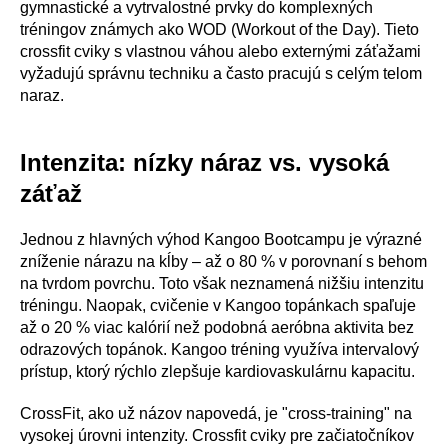
gymnastické a vytrvalostné prvky do komplexných
tréningov známych ako WOD (Workout of the Day). Tieto
crossfit cviky s vlastnou váhou alebo externými záťažami
vyžadujú správnu techniku a často pracujú s celým telom
naraz.
Intenzita: nízky náraz vs. vysoká
záťaž
Jednou z hlavných výhod Kangoo Bootcampu je výrazné
zníženie nárazu na kĺby – až o 80 % v porovnaní s behom
na tvrdom povrchu. Toto však neznamená nižšiu intenzitu
tréningu. Naopak, cvičenie v Kangoo topánkach spaľuje
až o 20 % viac kalórií než podobná aeróbna aktivita bez
odrazových topánok. Kangoo tréning využíva intervalový
prístup, ktorý rýchlo zlepšuje kardiovaskulárnu kapacitu.
CrossFit, ako už názov napovedá, je "cross-training" na
vysokej úrovni intenzity. Crossfit cviky pre začiatočníkov