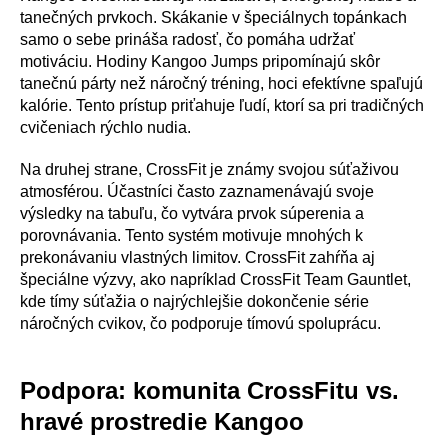
tanečných prvkoch. Skákanie v špeciálnych topánkach
samo o sebe prináša radosť, čo pomáha udržať
motiváciu. Hodiny Kangoo Jumps pripomínajú skôr
tanečnú párty než náročný tréning, hoci efektívne spaľujú
kalórie. Tento prístup priťahuje ľudí, ktorí sa pri tradičných
cvičeniach rýchlo nudia.
Na druhej strane, CrossFit je známy svojou súťaživou
atmosférou. Účastníci často zaznamenávajú svoje
výsledky na tabuľu, čo vytvára prvok súperenia a
porovnávania. Tento systém motivuje mnohých k
prekonávaniu vlastných limitov. CrossFit zahŕňa aj
špeciálne výzvy, ako napríklad CrossFit Team Gauntlet,
kde tímy súťažia o najrýchlejšie dokončenie série
náročných cvikov, čo podporuje tímovú spoluprácu.
Podpora: komunita CrossFitu vs.
hravé prostredie Kangoo