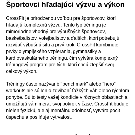
Športovci hľadajúci výzvu a výkon
CrossFit je prirodzenou voľbou pre športovcov, ktorí
hľadajú komplexnú výzvu. Tento typ tréningu je
mimoriadne vhodný pre výbušných športovcov,
basketbalistov, volejbalistov a ďalších, ktorí potrebujú
rozvíjať výbušnú silu a prvý krok. CrossFit kombinuje
prvky olympijského vzpierania, gymnastiky a
kardiovaskulárneho tréningu, čím vytvára komplexný
tréningový program pre tých, ktorí chcú zlepšiť svoj
celkový výkon.
Tréningy často nazývané "benchmark" alebo "hero"
workouts nie sú len o zdvíhaní ťažkých váh alebo rýchlom
pohybe. Sú to testy vašej kondície v rôznych oblastiach a
umožňujú vám merať svoj pokrok v čase. CrossFit buduje
nielen fyzickú, ale aj mentálnu odolnosť, vytvára pocit
úspechu a posilňuje vytrvalosť.