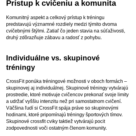
Prístup k cvičeniu a komunita
Komunitný aspekt a celkový prístup k tréningu
predstavujú významné rozdiely medzi týmito dvoma
cvičebnými štýlmi. Zatiaľ čo jeden stavia na súťaživosti,
druhý zdôrazňuje zábavu a radosť z pohybu.
Individuálne vs. skupinové
tréningy
CrossFit ponúka tréningové možnosti v oboch formách –
skupinovej aj individuálnej. Skupinové tréningy vytvárajú
prostredie, ktoré motivuje cvičencov prekonať svoje limity
a udržať vyššiu intenzitu než pri samostatnom cvičení.
Väčšina ľudí si CrossFit spája práve so skupinovými
hodinami, ktoré pripomínajú tréningy športových tímov.
Skupinové crossfit cviky taktiež vytvárajú pocit
zodpovednosti voči ostatným členom komunity.