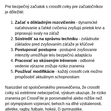
Pre bezpečný začiatok s crossfit cviky pre začiatočníkov
je dôležité:
Začať s dôkladným rozcvičením
- dynamické
naťahovanie a ľahké cvičenia zvyšujú prietok krvi a
pripravujú svaly na záťaž
Sústrediť sa na správnu techniku
- zvládnutie
základov pred zvyšovaním záťaže je kľúčové
Postupovať postupne
- postupné zvyšovanie
intenzity umožňuje telu bezpečnú adaptáciu
Pracovať so skúseným trénerom
- odborné
vedenie výrazne znižuje riziko zranenia
Používať modifikácie
- každý crossfit cvik možno
prispôsobiť aktuálnym schopnostiam
Narozdiel od spoločenského presvedčenia, že crossfit
cviky sú extrémne nebezpečné, výskum ukazuje, že riziko
zranenia pri CrossFite je porovnateľné alebo nižšie než
pri olympijskom vzpieraní, behoch na dlhé vzdialenosti,
atletike, ragby, futbale, hokeji, či gymnastike.