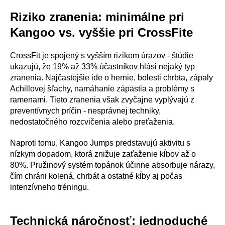
Riziko zranenia: minimálne pri
Kangoo vs. vyššie pri CrossFite
CrossFit je spojený s vyšším rizikom úrazov - štúdie
ukazujú, že 19% až 33% účastníkov hlási nejaký typ
zranenia. Najčastejšie ide o hernie, bolesti chrbta, zápaly
Achillovej šľachy, namáhanie zápästia a problémy s
ramenami. Tieto zranenia však zvyčajne vyplývajú z
preventívnych príčin - nesprávnej techniky,
nedostatočného rozcvičenia alebo preťaženia.
Naproti tomu, Kangoo Jumps predstavujú aktivitu s
nízkym dopadom, ktorá znižuje zaťaženie kĺbov až o
80%. Pružinový systém topánok účinne absorbuje nárazy,
čím chráni kolená, chrbát a ostatné kĺby aj počas
intenzívneho tréningu.
Technická náročnosť: jednoduché