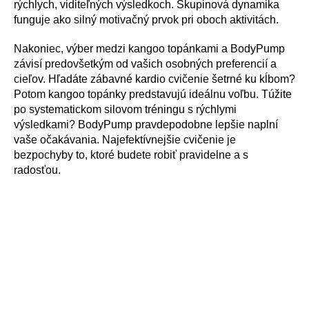
rýchlych, viditeľných výsledkoch. Skupinová dynamika
funguje ako silný motivačný prvok pri oboch aktivitách.
Nakoniec, výber medzi kangoo topánkami a BodyPump
závisí predovšetkým od vašich osobných preferencií a
cieľov. Hľadáte zábavné kardio cvičenie šetrné ku kĺbom?
Potom kangoo topánky predstavujú ideálnu voľbu. Túžite
po systematickom silovom tréningu s rýchlymi
výsledkami? BodyPump pravdepodobne lepšie naplní
vaše očakávania. Najefektívnejšie cvičenie je
bezpochyby to, ktoré budete robiť pravidelne a s
radosťou.