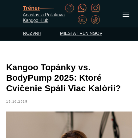
Tréner
Anastasiia Poliakova
Kangoo Klub
ROZVRH
MIESTA TRÉNINGOV
Kangoo Topánky vs.
BodyPump 2025: Ktoré
Cvičenie Spáli Viac Kalórií?
15.10.2025