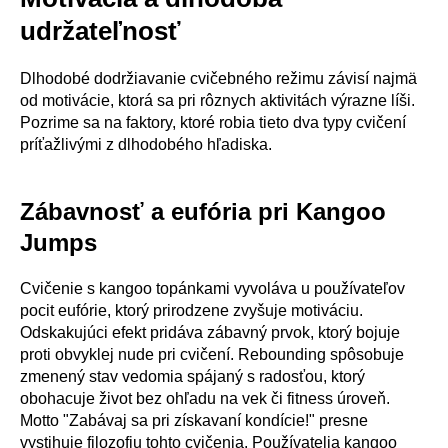
udržateľnosť
Dlhodobé dodržiavanie cvičebného režimu závisí najmä
od motivácie, ktorá sa pri rôznych aktivitách výrazne líši.
Pozrime sa na faktory, ktoré robia tieto dva typy cvičení
príťažlivými z dlhodobého hľadiska.
Zábavnosť a eufória pri Kangoo
Jumps
Cvičenie s kangoo topánkami vyvoláva u používateľov
pocit eufórie, ktorý prirodzene zvyšuje motiváciu.
Odskakujúci efekt pridáva zábavný prvok, ktorý bojuje
proti obvyklej nude pri cvičení. Rebounding spôsobuje
zmenený stav vedomia spájaný s radosťou, ktorý
obohacuje život bez ohľadu na vek či fitness úroveň.
Motto "Zabávaj sa pri získavaní kondície!" presne
vystihuje filozofiu tohto cvičenia. Používatelia kangoo