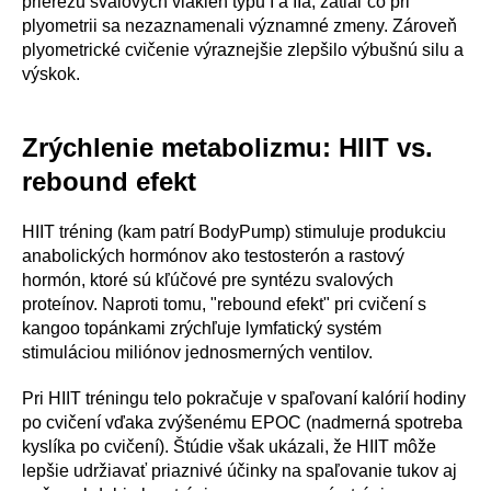
prierezu svalových vlákien typu I a IIa, zatiaľ čo pri
plyometrii sa nezaznamenali významné zmeny. Zároveň
plyometrické cvičenie výraznejšie zlepšilo výbušnú silu a
výskok.
Zrýchlenie metabolizmu: HIIT vs.
rebound efekt
HIIT tréning (kam patrí BodyPump) stimuluje produkciu
anabolických hormónov ako testosterón a rastový
hormón, ktoré sú kľúčové pre syntézu svalových
proteínov. Naproti tomu, "rebound efekt" pri cvičení s
kangoo topánkami zrýchľuje lymfatický systém
stimuláciou miliónov jednosmerných ventilov.
Pri HIIT tréningu telo pokračuje v spaľovaní kalórií hodiny
po cvičení vďaka zvýšenému EPOC (nadmerná spotreba
kyslíka po cvičení). Štúdie však ukázali, že HIIT môže
lepšie udržiavať priaznivé účinky na spaľovanie tukov aj