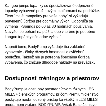
Kangoo jumps topanky sú špecializované odpružené
topánky vybavené pružinovými platformami na podrážke.
Tieto "malé trampolíny pre vaše nohy" si vyžadujú
pravidelnú údržbu pre optimálny výkon. Odporúča sa
výmena T-Springs po 60 až 80 hodinách používania.
Navyše, po behaní na pláži alebo v teréne je potrebné
kangoo topánky dôkladne vyčistiť.
Naproti tomu, BodyPump vyžaduje iba základné
vybavenie - činky rôznych hmotností a cvičebnú
podložku. Taktiež nie je potrebná špeciálna údržba
vybavenia, čo znižuje dlhodobé náklady na prevádzku.
Dostupnosť tréningov a priestorov
BodyPump je dostupný prostredníctvom rôznych LES
MILLS+ členských programov, pričom Premium členstvo
poskytuje neobmedzený prístup ku všetkým LES MILLS
programom vrátane BODYPUMP. Avšak Base členstvo