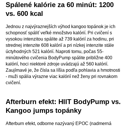
Spálené kalórie za 60 minút: 1200
vs. 600 kcal
Jednou z najvýraznejších výhod kangoo topánok je ich
schopnosť spáliť veľké množstvo kalórií. Pri cvičení s
vysokou intenzitou spálite až 739 kalórií za hodinu, pri
strednej intenzite 608 kalórií a pri nízkej intenzite stále
úctyhodných 521 kalórií. Naproti tomu, počas 55-
minútového cvičenia BodyPump spálite približne 400
kalórií, hoci niektoré zdroje uvádzajú až 560 kalórií.
Zaujímavé je, že čísla sa líšia podľa pohlavia a hmotnosti
- muži spália výrazne viac kalórií než ženy pri rovnakom
cvičení.
Afterburn efekt: HIIT BodyPump vs.
Kangoo jumps topánky
Afterburn efekt, odborne nazývaný EPOC (nadmerná