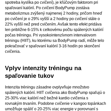
spotreba kyslíka po cvičení), je kľúčovým faktorom pri
spaľovaní kalórií. Po cvičení BodyPump zostáva
metabolizmus zvýšený najmenej 2 hodiny, pričom hneď
po cvičení je o 29% vyšší a 2 hodiny po cvičení stále o
22% vyšší než pred cvičením. Avšak tento efekt pridáva
len približne 6-15% k celkovému počtu spálených kalórií
počas tréningu. Pri vysokointenzívnom intervalovom
tréningu (HIIT), ku ktorému sa BodyPump radí, môže telo
pokračovať v spaľovaní kalórií 3-16 hodín po skončení
cvičenia.
Vplyv intenzity tréningu na
spaľovanie tukov
Intenzita tréningu zásadne ovplyvňuje množstvo
spálených kalórií. HIIT cvičenia ako BodyPump spaľujú o
25-30% viac kalórií než bežné kardio cvičenia s
rovnakým trvaním. Podobne cvičenie v kangoo topánkach
umožňuje spáliť o 20-25% viac energie v porovnaní s