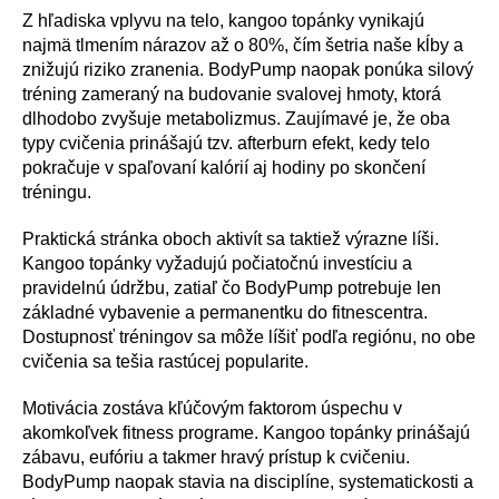
Z hľadiska vplyvu na telo, kangoo topánky vynikajú
najmä tlmením nárazov až o 80%, čím šetria naše kĺby a
znižujú riziko zranenia. BodyPump naopak ponúka silový
tréning zameraný na budovanie svalovej hmoty, ktorá
dlhodobo zvyšuje metabolizmus. Zaujímavé je, že oba
typy cvičenia prinášajú tzv. afterburn efekt, kedy telo
pokračuje v spaľovaní kalórií aj hodiny po skončení
tréningu.
Praktická stránka oboch aktivít sa taktiež výrazne líši.
Kangoo topánky vyžadujú počiatočnú investíciu a
pravidelnú údržbu, zatiaľ čo BodyPump potrebuje len
základné vybavenie a permanentku do fitnescentra.
Dostupnosť tréningov sa môže líšiť podľa regiónu, no obe
cvičenia sa tešia rastúcej popularite.
Motivácia zostáva kľúčovým faktorom úspechu v
akomkoľvek fitness programe. Kangoo topánky prinášajú
zábavu, eufóriu a takmer hravý prístup k cvičeniu.
BodyPump naopak stavia na disciplíne, systematickosti a