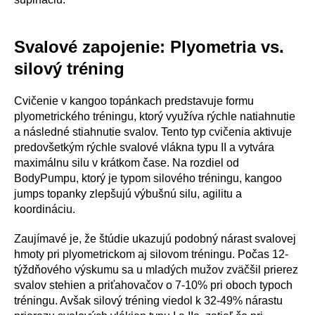
Svalové zapojenie: Plyometria vs.
silový tréning
Cvičenie v kangoo topánkach predstavuje formu
plyometrického tréningu, ktorý využíva rýchle natiahnutie
a následné stiahnutie svalov. Tento typ cvičenia aktivuje
predovšetkým rýchle svalové vlákna typu II a vytvára
maximálnu silu v krátkom čase. Na rozdiel od
BodyPumpu, ktorý je typom silového tréningu, kangoo
jumps topanky zlepšujú výbušnú silu, agilitu a
koordináciu.
Zaujímavé je, že štúdie ukazujú podobný nárast svalovej
hmoty pri plyometrickom aj silovom tréningu. Počas 12-
týždňového výskumu sa u mladých mužov zväčšil prierez
svalov stehien a priťahovačov o 7-10% pri oboch typoch
tréningu. Avšak silový tréning viedol k 32-49% nárastu