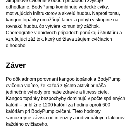
Skupinové cvičenie v oboch prípadoch zvyšuje
odhodlanie. BodyPump kombinuje vedecké cviky,
motivujúcich inštruktorov a skvelú hudbu. Naproti tomu,
kangoo topánky umožňujú tanec a pohyb v skupine na
rovnakú hudbu, čo vytvára komunitný zážitok.
Choreografie v obidvoch prípadoch ponúkajú štruktúru a
vzrušujúci zážitok, ktorý udržiava záujem cvičiacich
dlhodobo.
Záver
Po dôkladnom porovnaní kangoo topánok a BodyPump
cvičenia vidíme, že každá z týchto aktivít prináša
jedinečné výhody pre naše zdravie a fitness ciele.
Kangoo topánky bezpochyby dominujú v počte spálených
kalórií – približne 1200 kalórií za hodinu oproti 600
kalóriám pri BodyPump cvičení. Tieto hodnoty
samozrejme závisia od intenzity a individuálnych faktorov
každého cvičiaceho.