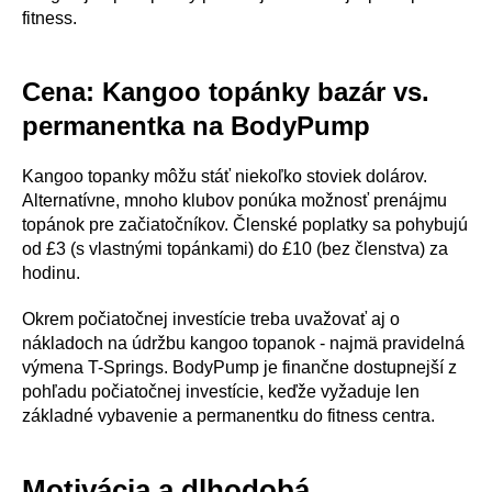
fitness.
Cena: Kangoo topánky bazár vs.
permanentka na BodyPump
Kangoo topanky môžu stáť niekoľko stoviek dolárov.
Alternatívne, mnoho klubov ponúka možnosť prenájmu
topánok pre začiatočníkov. Členské poplatky sa pohybujú
od £3 (s vlastnými topánkami) do £10 (bez členstva) za
hodinu.
Okrem počiatočnej investície treba uvažovať aj o
nákladoch na údržbu kangoo topanok - najmä pravidelná
výmena T-Springs. BodyPump je finančne dostupnejší z
pohľadu počiatočnej investície, keďže vyžaduje len
základné vybavenie a permanentku do fitness centra.
Motivácia a dlhodobá