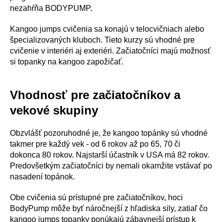
nezahŕňa BODYPUMP.
Kangoo jumps cvičenia sa konajú v telocvičniach alebo
špecializovaných kluboch. Tieto kurzy sú vhodné pre
cvičenie v interiéri aj exteriéri. Začiatočníci majú možnosť
si topanky na kangoo zapožičať.
Vhodnosť pre začiatočníkov a
vekové skupiny
Obzvlášť pozoruhodné je, že kangoo topánky sú vhodné
takmer pre každý vek - od 6 rokov až po 65, 70 či
dokonca 80 rokov. Najstarší účastník v USA má 82 rokov.
Predovšetkým začiatočníci by nemali okamžite vstávať po
nasadení topánok.
Obe cvičenia sú prístupné pre začiatočníkov, hoci
BodyPump môže byť náročnejší z hľadiska sily, zatiaľ čo
kangoo jumps topanky ponúkajú zábavnejší prístup k