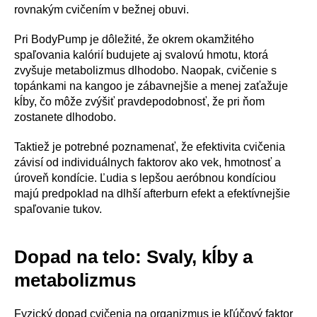
rovnakým cvičením v bežnej obuvi.
Pri BodyPump je dôležité, že okrem okamžitého
spaľovania kalórií budujete aj svalovú hmotu, ktorá
zvyšuje metabolizmus dlhodobo. Naopak, cvičenie s
topánkami na kangoo je zábavnejšie a menej zaťažuje
kĺby, čo môže zvýšiť pravdepodobnosť, že pri ňom
zostanete dlhodobo.
Taktiež je potrebné poznamenať, že efektivita cvičenia
závisí od individuálnych faktorov ako vek, hmotnosť a
úroveň kondície. Ľudia s lepšou aeróbnou kondíciou
majú predpoklad na dlhší afterburn efekt a efektívnejšie
spaľovanie tukov.
Dopad na telo: Svaly, kĺby a
metabolizmus
Fyzický dopad cvičenia na organizmus je kľúčový faktor