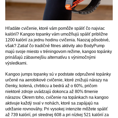
Hľadáte cvičenie, ktoré vám pomôže spáliť čo najviac
kalórií? Kangoo topanky vám umožňujú spáliť približne
1200 kalórií za jednu hodinu cvičenia. Naozaj pôsobivé,
však? Zatiaľ čo tradičné fitnes aktivity ako BodyPump
majú svoje miesto v tréningovom režime, kangoo topánky
prinášajú zábavnejšiu alternatívu s výnimočnými
výsledkami.
Kangoo jumps topanky sú v podstate odpružené topánky
určené na aerobikové cvičenie, ktoré znižujú nárazy na
členky, kolená, chrbticu a bedrá až o 60%, pričom
niektoré zdroje uvádzajú dokonca až 80% tlmenie
nárazov. Okrem toho, cvičenie na topánkach na kangoo
aktivuje každý sval v nohách, ktoré sa zapájajú na
udržanie rovnováhy. Pri vysokej intenzite môžete spáliť
až 739 kalórií, pri strednej 608 a pri nízkej 521 kalórií za