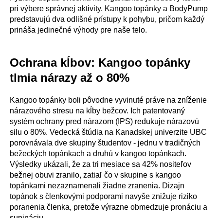
pri výbere správnej aktivity. Kangoo topánky a BodyPump
predstavujú dva odlišné prístupy k pohybu, pričom každý
prináša jedinečné výhody pre naše telo.
Ochrana kĺbov: Kangoo topánky
tlmia nárazy až o 80%
Kangoo topánky boli pôvodne vyvinuté práve na zníženie
nárazového stresu na kĺby bežcov. Ich patentovaný
systém ochrany pred nárazom (IPS) redukuje nárazovú
silu o 80%. Vedecká štúdia na Kanadskej univerzite UBC
porovnávala dve skupiny študentov - jednu v tradičných
bežeckých topánkach a druhú v kangoo topánkach.
Výsledky ukázali, že za tri mesiace sa 42% nositeľov
bežnej obuvi zranilo, zatiaľ čo v skupine s kangoo
topánkami nezaznamenali žiadne zranenia. Dizajn
topánok s členkovými podporami navyše znižuje riziko
poranenia členka, pretože výrazne obmedzuje pronáciu a
supináciu.