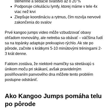
stehenné a sedacie svalstvo až o 20 %
Podporuje cirkuláciu lymfy, ktorej máme v tele 4x
viac než krvi
Zlepšuje koordináciu a rytmus, čím rozvíja nervové
zakončenia do svalov
Prvé kangoo jumps video môže vzbudzovať obavy
ohľadom rovnováhy, ale netreba sa obávať – väčšina ľudí
sa na topánky adaptuje prekvapivo rýchlo. Ak ste po
pôrode, začnite s krátkymi 5-10 minútovými tréningami 2-
3 krát denne.
Faktom zostáva, že niektoré mamičky sa stretávajú s
únikom moču pri skákaní, avšak pravidelným
posilňovaním panvového dna môžete tento problém
postupne odstrániť.
Ako Kangoo Jumps pomáha telu
po pôrode