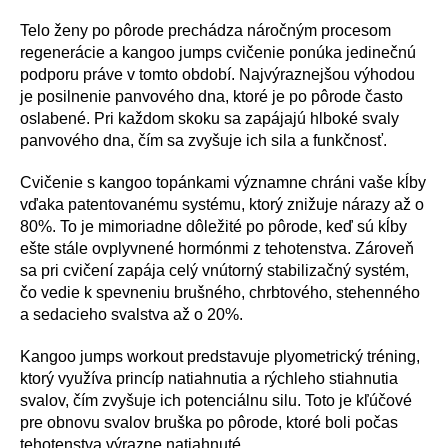
Telo ženy po pôrode prechádza náročným procesom
regenerácie a kangoo jumps cvičenie ponúka jedinečnú
podporu práve v tomto období. Najvýraznejšou výhodou
je posilnenie panvového dna, ktoré je po pôrode často
oslabené. Pri každom skoku sa zapájajú hlboké svaly
panvového dna, čím sa zvyšuje ich sila a funkčnosť.
Cvičenie s kangoo topánkami významne chráni vaše kĺby
vďaka patentovanému systému, ktorý znižuje nárazy až o
80%. To je mimoriadne dôležité po pôrode, keď sú kĺby
ešte stále ovplyvnené hormónmi z tehotenstva. Zároveň
sa pri cvičení zapája celý vnútorný stabilizačný systém,
čo vedie k spevneniu brušného, chrbtového, stehenného
a sedacieho svalstva až o 20%.
Kangoo jumps workout predstavuje plyometrický tréning,
ktorý využíva princíp natiahnutia a rýchleho stiahnutia
svalov, čím zvyšuje ich potenciálnu silu. Toto je kľúčové
pre obnovu svalov bruška po pôrode, ktoré boli počas
tehotenstva výrazne natiahnuté.