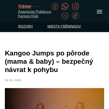
Tréner
Anastasiia Poliakova
Kangoo Klub
ROZVRH
MIESTA TRÉNINGOV
Kangoo Jumps po pôrode
(mama & baby) – bezpečný
návrat k pohybu
06.11.2025