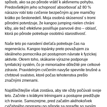
spôsob, ako sa po pôrode vrátiť k aktívnemu pohybu.
Predovšetkým jeho schopnosť absorbovať až 80 %
nárazov robí toto cvičenie bezpečným aj pre mamičky
krátko po šestonedelí. Moja osobná skúsenosť s tromi
pôrodmi potvrdzuje, že kangoo jumping nielen chráni
kĺby, ale tiež efektívne posilňuje panvové dno – oblasť,
ktorá po pôrode potrebuje osobitnú starostlivosť.
Naše telo po narodení dieťaťa potrebuje čas na
regeneráciu. Kangoo topánky preto považujem za
ideálneho pomocníka pri postupnom návrate k fyzickej
aktivite. Okrem toho, skákanie výrazne podporuje
lymfatický systém, čo je mimoriadne dôležité pre celkové
zdravie. Pravidelným cvičením navyše spevníte brušné a
chrbtové svalstvo, ktoré počas tehotenstva prešlo
značnými zmenami.
Najdôležitejšie však zostáva, aby ste vždy počúvali svoje
telo. Začnite s krátkymi tréningami a postupne predlžujte
ich trvanie. Samozrejme, pred začatím akéhokoľvek
cvičebného programu po pôrode sa poraďte so svojím