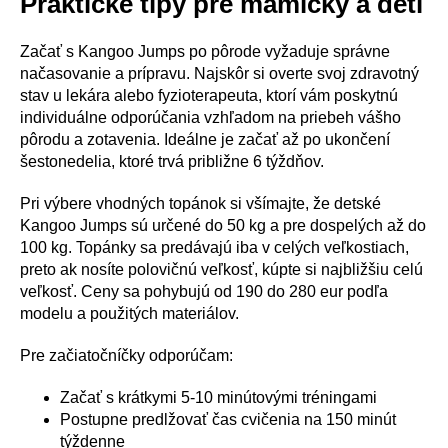
Praktické tipy pre mamičky a deti
Začať s Kangoo Jumps po pôrode vyžaduje správne
načasovanie a prípravu. Najskôr si overte svoj zdravotný
stav u lekára alebo fyzioterapeuta, ktorí vám poskytnú
individuálne odporúčania vzhľadom na priebeh vášho
pôrodu a zotavenia. Ideálne je začať až po ukončení
šestonedelia, ktoré trvá približne 6 týždňov.
Pri výbere vhodných topánok si všímajte, že detské
Kangoo Jumps sú určené do 50 kg a pre dospelých až do
100 kg. Topánky sa predávajú iba v celých veľkostiach,
preto ak nosíte polovičnú veľkosť, kúpte si najbližšiu celú
veľkosť. Ceny sa pohybujú od 190 do 280 eur podľa
modelu a použitých materiálov.
Pre začiatočníčky odporúčam:
Začať s krátkymi 5-10 minútovými tréningami
Postupne predlžovať čas cvičenia na 150 minút
týždenne