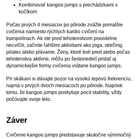
Kombinovať kangoo jumps s prechádzkami s
kočíkom
Počas prvých 4 mesiacov po pôrode zvážte pomalšie
cvičenia namiesto rýchlych kardio cvičení na
trampolínach. Ak ste pred tehotenstvom pravidelne
necvičili, začnite ľahšími aktivitami ako joga, strečing,
pilates alebo plávanie. Ženy, ktoré boli pred alebo počas
tehotenstva aktívne, môžu po šestonedelí pridať aj
dynamickejšie formy cvičenia vrátane kangoo jumps.
Pri skákaní si dávajte pozor na vysokú tepovú frekvenciu,
najmä v prvých dvoch mesiacoch po pôrode. Napriek
tomu, že kangoo jumps poskytuje pocit stability, vždy
počúvajte svoje telo.
Záver
Cvičenie kangoo jumps predstavuje skutočne výnimočný