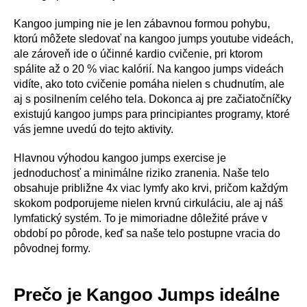
Kangoo jumping nie je len zábavnou formou pohybu,
ktorú môžete sledovať na kangoo jumps youtube videách,
ale zároveň ide o účinné kardio cvičenie, pri ktorom
spálite až o 20 % viac kalórií. Na kangoo jumps videách
vidíte, ako toto cvičenie pomáha nielen s chudnutím, ale
aj s posilnením celého tela. Dokonca aj pre začiatočníčky
existujú kangoo jumps para principiantes programy, ktoré
vás jemne uvedú do tejto aktivity.
Hlavnou výhodou kangoo jumps exercise je
jednoduchosť a minimálne riziko zranenia. Naše telo
obsahuje približne 4x viac lymfy ako krvi, pričom každým
skokom podporujeme nielen krvnú cirkuláciu, ale aj náš
lymfatický systém. To je mimoriadne dôležité práve v
období po pôrode, keď sa naše telo postupne vracia do
pôvodnej formy.
Prečo je Kangoo Jumps ideálne