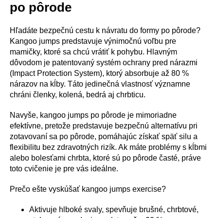
po pôrode
Hľadáte bezpečnú cestu k návratu do formy po pôrode?
Kangoo jumps predstavuje výnimočnú voľbu pre
mamičky, ktoré sa chcú vrátiť k pohybu. Hlavným
dôvodom je patentovaný systém ochrany pred nárazmi
(Impact Protection System), ktorý absorbuje až 80 %
nárazov na kĺby. Táto jedinečná vlastnosť významne
chráni členky, kolená, bedrá aj chrbticu.
Navyše, kangoo jumps po pôrode je mimoriadne
efektívne, pretože predstavuje bezpečnú alternatívu pri
zotavovaní sa po pôrode, pomáhajúc získať späť silu a
flexibilitu bez zdravotných rizík. Ak máte problémy s kĺbmi
alebo bolesťami chrbta, ktoré sú po pôrode časté, práve
toto cvičenie je pre vás ideálne.
Prečo ešte vyskúšať kangoo jumps exercise?
Aktivuje hlboké svaly, spevňuje brušné, chrbtové,